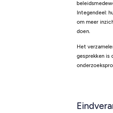
beleidsmedewe
Integendeel: h
om meer inzich
doen.
Het verzamelen
gesprekken is 
onderzoeksprog
Eindvera