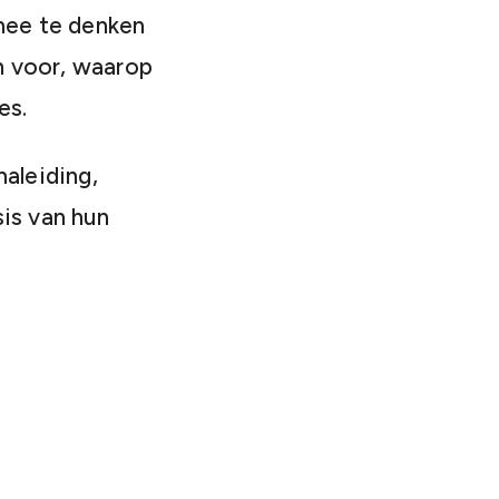
mee te denken
n voor, waarop
es.
aleiding,
is van hun