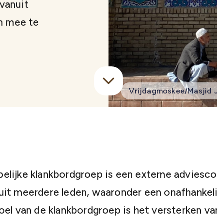
vanuit
ch mee te
Vrijdagmoskee/Masjid J
lijke klankbordgroep is een externe adviesco
it meerdere leden, waaronder een onafhankelij
oel van de klankbordgroep is het versterken va