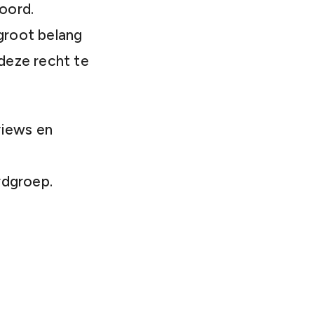
oord.
groot belang
 deze recht te
views en
rdgroep.