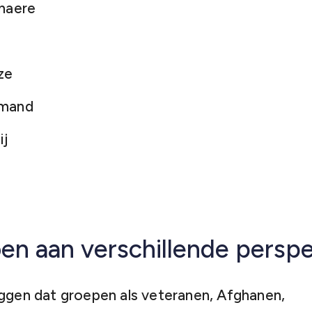
naere
e
ze
omand
ij
en aan verschillende persp
eggen dat groepen als veteranen, Afghanen,