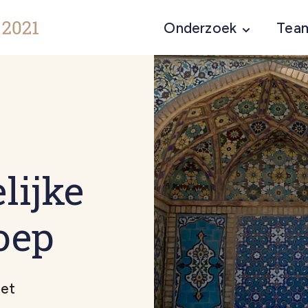
Onderzoek
Tea
lijke
oep
het