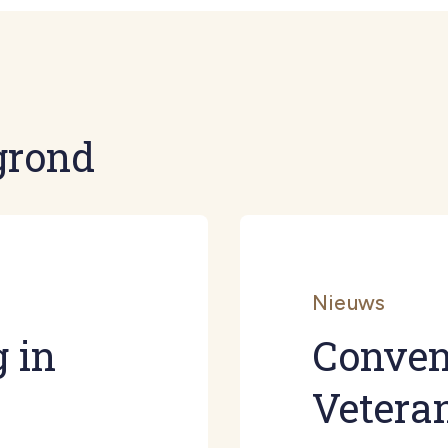
grond
Nieuws
 in
Conven
Vetera