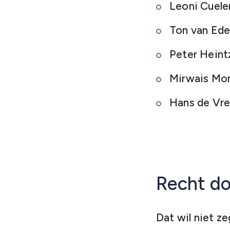
Leoni Cuele
Ton van Ed
Peter Heint
Mirwais M
Hans de Vre
Recht do
Dat wil niet z