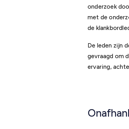
onderzoek door
met de onderz
de klankbordle
De leden zijn 
gevraagd om de
ervaring, acht
Onafhank